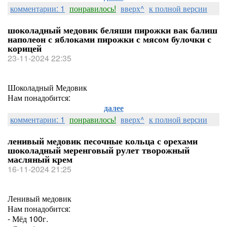
комментарии: 1
понравилось!
вверх^
к полной версии
шоколадный медовик беляши пирожки вак балиш
наполеон с яблоками пирожки с мясом булочки с
корицей
23-11-2024 22:35
Шоколадный Медовик
Нам понадобится:
далее
комментарии: 1
понравилось!
вверх^
к полной версии
ленивый медовик песочные кольца с орехами
шоколадный меренговый рулет творожный
масляный крем
16-11-2024 21:25
Ленивый медовик
Нам понадобится:
- Мёд 100г.