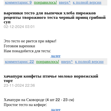
комментарии: 9
понравилось!
вверх^
к полной версии
вареники тесто для выпечки хлеба пирожков
рецепты творожного теста черный принц грибной
суп
02-12-2024 03:01
Это тесто не рвется при вaрке!
Готовим вареники
Нам понадобится для теста:
далее
комментарии: 22
понравилось!
вверх^
к полной версии
хачапури конфеты птичье молоко норвежский
торт
23-11-2024 22:36
Хачапури на Сковороде (4 шт 22 - 23 см)
Простое тесто на кефире:
далее