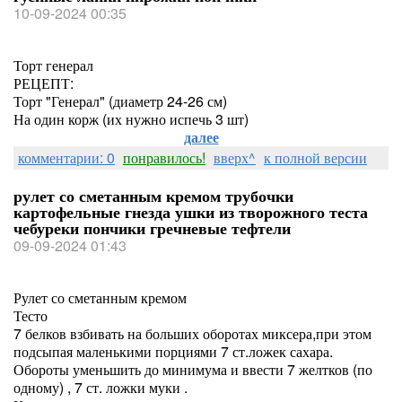
10-09-2024 00:35
Торт генерал
РЕЦЕПТ:
Торт "Генерал" (диаметр 24-26 см)
На один корж (их нужно испечь 3 шт)
далее
комментарии: 0
понравилось!
вверх^
к полной версии
рулет со сметанным кремом трубочки
картофельные гнезда ушки из творожного теста
чебуреки пончики гречневые тефтели
09-09-2024 01:43
Рулет со сметанным кремом
Тесто
7 белков взбивать на больших оборотах миксера,при этом
подсыпая маленькими порциями 7 ст.ложек сахара.
Обороты уменьшить до минимума и ввести 7 желтков (по
одному) , 7 ст. ложки муки .