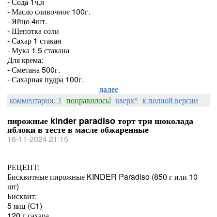
- Сода 1ч.л
- Масло сливочное 100г.
- Яйцо 4шт.
- Щепотка соли
- Сахар 1 стакан
- Мука 1,5 стакана
Для крема:
- Сметана 500г.
- Сахарная пудра 100г.
далее
комментарии: 1
понравилось!
вверх^
к полной версии
пирожные kinder paradiso торт три шоколада
яблоки в тесте в масле обжаренные
16-11-2024 21:15
РЕЦЕПТ:
Бисквитные пирожные KINDER Paradiso (850 г или 10
шт)
Бисквит:
5 яиц (С1)
120 г сахара