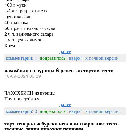
100 г муки
1/2 ч.л. разрыхлителя
щепотка соли
40 г молока
50 г растительного масла
2 ч.л. ванильного сахара
1 ч.л. цедры лимона
Крем:
далее
комментарии: 1
понравилось!
вверх^
к полной версии
чахохбили из курицы 6 рецептов тортов тесто
18-09-2024 00:29
ЧАХОХБИЛИ из курицы
Нам понадобится:
далее
комментарии: 0
понравилось!
вверх^
к полной версии
торт генерал чебуреки кексики творожное тесто
гусиные лапки пирожки пончики