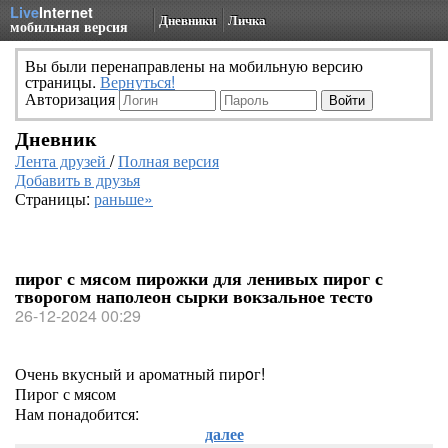
Live
Internet
Дневники
Личка
мобильная версия
Вы были перенаправлены на мобильную версию
страницы.
Вернуться!
Авторизация
Дневник
Лента друзей
/
Полная версия
Добавить в друзья
Страницы:
раньше»
пирог с мясом пирожки для ленивых пирог с
творогом наполеон сырки вокзальное тесто
26-12-2024 00:29
Очень вкусный и ароматный пирoг!
Пирог с мясом
Нам понадобится:
далее