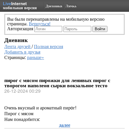
Live
Internet
Дневники
Личка
мобильная версия
Вы были перенаправлены на мобильную версию
страницы.
Вернуться!
Авторизация
Дневник
Лента друзей
/
Полная версия
Добавить в друзья
Страницы:
раньше»
пирог с мясом пирожки для ленивых пирог с
творогом наполеон сырки вокзальное тесто
26-12-2024 00:29
Очень вкусный и ароматный пирoг!
Пирог с мясом
Нам понадобится:
далее