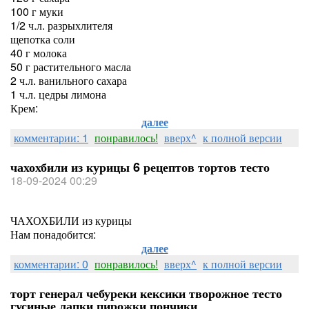
100 г муки
1/2 ч.л. разрыхлителя
щепотка соли
40 г молока
50 г растительного масла
2 ч.л. ванильного сахара
1 ч.л. цедры лимона
Крем:
далее
комментарии: 1
понравилось!
вверх^
к полной версии
чахохбили из курицы 6 рецептов тортов тесто
18-09-2024 00:29
ЧАХОХБИЛИ из курицы
Нам понадобится:
далее
комментарии: 0
понравилось!
вверх^
к полной версии
торт генерал чебуреки кексики творожное тесто
гусиные лапки пирожки пончики