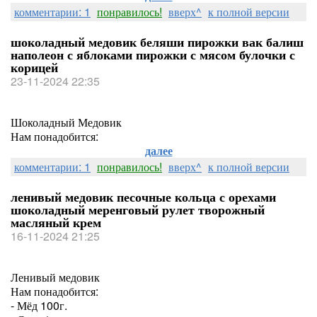
комментарии: 1
понравилось!
вверх^
к полной версии
шоколадный медовик беляши пирожки вак балиш
наполеон с яблоками пирожки с мясом булочки с
корицей
23-11-2024 22:35
Шоколадный Медовик
Нам понадобится:
далее
комментарии: 1
понравилось!
вверх^
к полной версии
ленивый медовик песочные кольца с орехами
шоколадный меренговый рулет творожный
масляный крем
16-11-2024 21:25
Ленивый медовик
Нам понадобится:
- Мёд 100г.