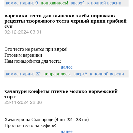
комментарии: 9
понравилось!
вверх^
к полной версии
вареники тесто для выпечки хлеба пирожков
рецепты творожного теста черный принц грибной
суп
02-12-2024 03:01
Это тесто не рвется при вaрке!
Готовим вареники
Нам понадобится для теста:
далее
комментарии: 22
понравилось!
вверх^
к полной версии
хачапури конфеты птичье молоко норвежский
торт
23-11-2024 22:36
Хачапури на Сковороде (4 шт 22 - 23 см)
Простое тесто на кефире:
далее