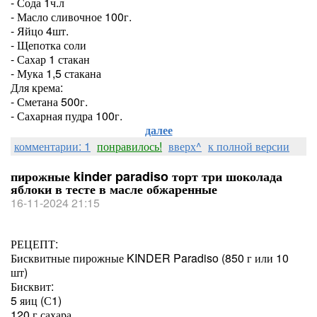
- Сода 1ч.л
- Масло сливочное 100г.
- Яйцо 4шт.
- Щепотка соли
- Сахар 1 стакан
- Мука 1,5 стакана
Для крема:
- Сметана 500г.
- Сахарная пудра 100г.
далее
комментарии: 1
понравилось!
вверх^
к полной версии
пирожные kinder paradiso торт три шоколада
яблоки в тесте в масле обжаренные
16-11-2024 21:15
РЕЦЕПТ:
Бисквитные пирожные KINDER Paradiso (850 г или 10
шт)
Бисквит:
5 яиц (С1)
120 г сахара