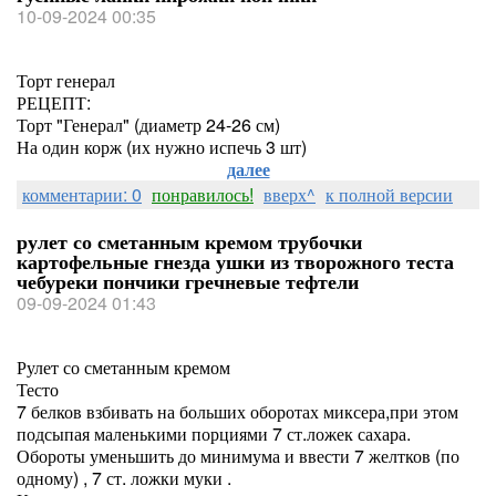
10-09-2024 00:35
Торт генерал
РЕЦЕПТ:
Торт "Генерал" (диаметр 24-26 см)
На один корж (их нужно испечь 3 шт)
далее
комментарии: 0
понравилось!
вверх^
к полной версии
рулет со сметанным кремом трубочки
картофельные гнезда ушки из творожного теста
чебуреки пончики гречневые тефтели
09-09-2024 01:43
Рулет со сметанным кремом
Тесто
7 белков взбивать на больших оборотах миксера,при этом
подсыпая маленькими порциями 7 ст.ложек сахара.
Обороты уменьшить до минимума и ввести 7 желтков (по
одному) , 7 ст. ложки муки .