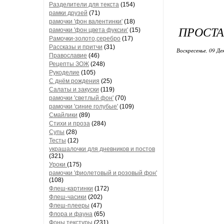
Разделители для текста
(154)
рамки друзей
(71)
рамочки 'фон валентинки'
(18)
ПРОСТА
рамочки 'фон цвета фуксии'
(15)
Рамочки-золото,серебро
(17)
Рассказы и притчи
(31)
Воскресенье, 09 Де
Православие
(46)
Рецепты ЗОЖ
(248)
Рукоделие
(105)
С днём рождения
(25)
Салаты и закуски
(119)
рамочки 'светлый фон'
(70)
рамочки 'синие голубые'
(109)
Смайлики
(89)
Стихи и проза
(284)
Супы
(28)
Тесты
(12)
украшалочки для дневников и постов
(321)
Уроки
(175)
рамочки 'фиолетовый и розовый фон'
(108)
Флеш-картинки
(172)
Флеш-часики
(202)
Флеш-плееры
(47)
Флора и фауна
(65)
Фоны текстуры
(231)