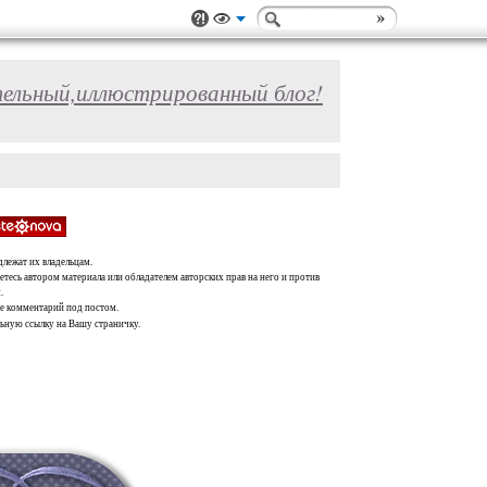
ельный,иллюстрированный блог!
длежат их владельцам.
тесь автором материала или обладателем авторских прав на него и против
.
те комментарий под постом.
льную ссылку на Вашу страничку.