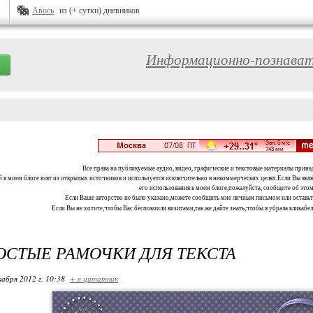
Авось
из (+ сутки) дневников
Информационно-познават
Все права на публикуемые аудио, видео, графические и текстовые материалы прина
 в моем блоге взят из открытых источников и используется исключительно в некоммерческих целях.Если Вы являе
его использования в моем блоге,пожалуйста, сообщите об этом
Если Ваше авторство не было указано,можете сообщить мне личным письмом или оставь
Если Вы не хотите,чтобы Вас беспокоили визитами,так же дайте знать,чтобы я убрала кликабе
ОСТЫЕ РАМОЧКИ ДЛЯ ТЕКСТА
кабря 2012 г. 10:38
+ в цитатник