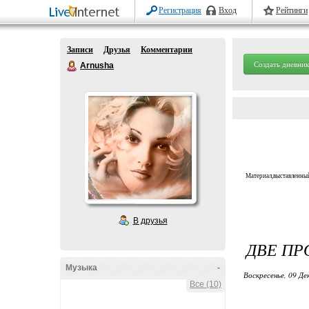
Регистрация
Вход
Рейтинги
Записи
Друзья
Комментарии
Создать дневник
Arnusha
Материал,выставленный
В друзья
ДВЕ ПР
Музыка
-
Воскресенье, 09 Де
Все (10)