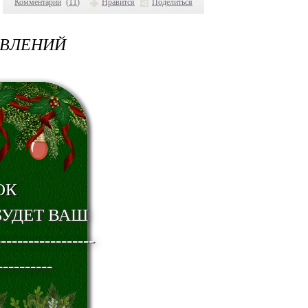
Комментарии
(
11
)
Нравится
Поделиться
АВЛЕНИЙ
ОК
СЬ БУДЕТ ВАШ
----------------
----------