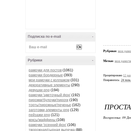
Подписка по e-mail
-
Рубрики:
мои рамо
Рубрики
-
Метки:
мои рамоч
рамочки для постов
(1061)
рамочки бордюрные
(393)
Процитировано
12 раз
мои рамочки с коллажом
(331)
Понравилось:
24 поль
декоративные элементы
(290)
девушки png
(194)
рамочки 'цветочный фон'
(192)
пирожки'булочки'пироги
(190)
ПРОСТА
торты'пирожные'печенье
(162)
заготовки,элементы png
(129)
пейзажи png
(121)
Воскресенье, 09 Де
кексы'маффины
(108)
рамочки 'осенний фон'
(106)
творожная/сырная выпечка
(88)