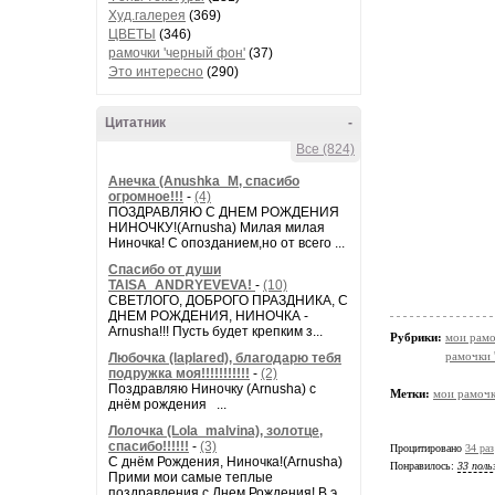
Худ.галерея
(369)
ЦВЕТЫ
(346)
рамочки 'черный фон'
(37)
Это интересно
(290)
Цитатник
-
Все (824)
Анечка (Anushka_M, спасибо
огромное!!!
-
(4)
ПОЗДРАВЛЯЮ С ДНЕМ РОЖДЕНИЯ
НИНОЧКУ!(Arnusha) Милая милая
Ниночка! С опозданием,но от всего ...
Спасибо от души
TAISA_ANDRYEVEVA!
-
(10)
СВЕТЛОГО, ДОБРОГО ПРАЗДНИКА, С
ДНЕМ РОЖДЕНИЯ, НИНОЧКА -
Arnusha!!! Пусть будет крепким з...
Рубрики:
мои рамо
рамочки 
Любочка (laplared), благодарю тебя
подружка моя!!!!!!!!!!!
-
(2)
Поздравляю Ниночку (Arnusha) с
Метки:
мои рамоч
днём рождения ...
Лолочка (Lola_malvina), золотце,
спасибо!!!!!!
-
(3)
Процитировано
34 раз
С днём Рождения, Ниночка!(Аrnusha)
Понравилось:
33 поль
Прими мои самые теплые
поздравления с Днем Рождения! В э...