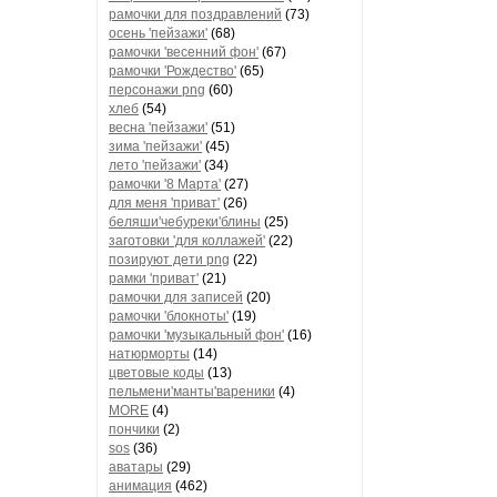
рамочки для поздравлений
(73)
осень 'пейзажи'
(68)
рамочки 'весенний фон'
(67)
рамочки 'Рождество'
(65)
персонажи png
(60)
хлеб
(54)
весна 'пейзажи'
(51)
зима 'пейзажи'
(45)
лето 'пейзажи'
(34)
рамочки '8 Марта'
(27)
для меня 'приват'
(26)
беляши'чебуреки'блины
(25)
заготовки 'для коллажей'
(22)
позируют дети png
(22)
рамки 'приват'
(21)
рамочки для записей
(20)
рамочки 'блокноты'
(19)
рамочки 'музыкальный фон'
(16)
натюрморты
(14)
цветовые коды
(13)
пельмени'манты'вареники
(4)
MORE
(4)
пончики
(2)
sos
(36)
аватары
(29)
анимация
(462)