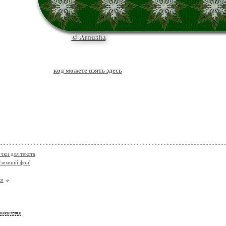
© Arnusha
код можете взять здесь
чки для текста
'зимний фон'
ки
зователям