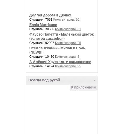
Долгая дорога в Дюнах
Слушали: 7031
Комментарии: 20
Ennio Morricone
Слушали: 30656
Комментарии: 31
Фаусто Папетти - Маленький цветок
(золотой саксофон)
Слушали: 92997
Комментарии: 25
Стелла Джанни - Милан и Ночь
(NEW)!!!
Слушали: 10430
Комментарии: 8
А Алёшин Хрусталь и шампанское
Слушали: 14124
Комментарии: 25
Всегда под рукой
-
К приложению