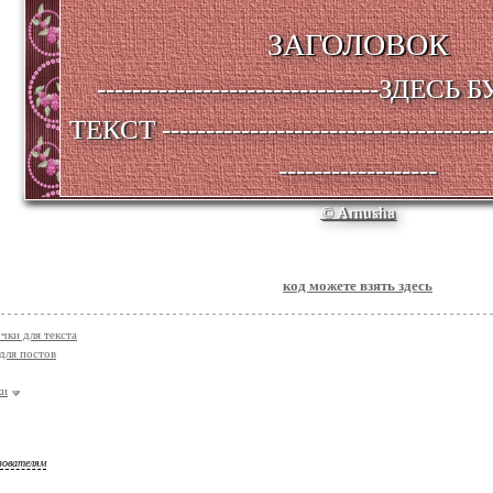
ЗАГОЛОВОК
--------------------------------ЗДЕСЬ БУ
ТЕКСТ --------------------------------------
------------------
© Arnusha
код можете взять здесь
чки для текста
для постов
ки
зователям