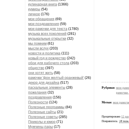
кулинарная книга
(1366)
кумиры
(54)
личное
(176)
мои обращения
(69)
мои поздравления
(59)
мои рамочки для текста
(1780)
музыка всех поколений
(281)
музыкальные открытки
(32)
мы помним
(61)
мысли вслух
(203)
новости и политика
(111)
новый год и рождество
(242)
обои для рабочего стола
(203)
общество
(397)
они хотят жить
(58)
рамочки 'фон желтый оранжевый'
(26)
декор для дизайна
(517)
пасхальные элементы
(28)
Рубрики:
мои рамо
пожелания
(32)
рамочки 
поздравления
(156)
Полезности
(124)
Метки:
мои рамоч
Полезные программы
(84)
Полезные сайты
(21)
Процитировано
12 раз
Полезные советы
(285)
Понравилось:
18 поль
Приколы и юмор
(71)
Мужчины,пары
(17)