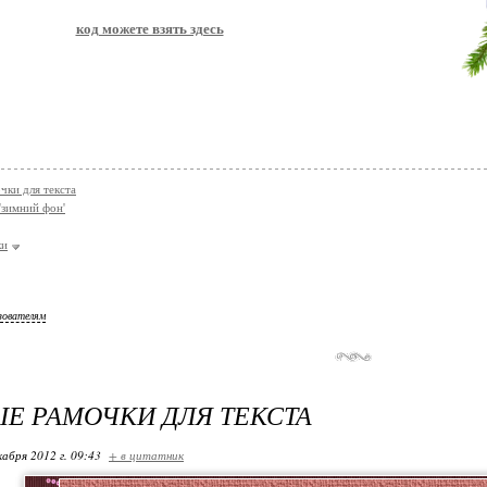
код можете взять здесь
чки для текста
'зимний фон'
ки
зователям
Е РАМОЧКИ ДЛЯ ТЕКСТА
кабря 2012 г. 09:43
+ в цитатник