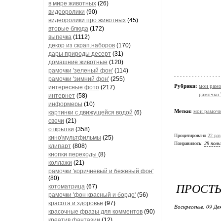
в мире животных
(26)
видеоролики
(90)
видеоролики про животных
(45)
вторые блюда
(172)
выпечка
(1112)
декор из скрап.наборов
(170)
дары природы десерт
(31)
домашние животные
(120)
рамочки 'зеленый фон'
(114)
рамочки 'зимний фон'
(255)
Рубрики:
мои рамо
интересные фото
(217)
рамочки 
интернет
(58)
информеры
(10)
Метки:
мои рамоч
картинки с движущейся водой
(6)
свечи
(21)
открытки
(358)
Процитировано
22 раз
кино'мультфильмы
(25)
Понравилось:
29 поль
клипарт
(808)
кнопки переходы
(8)
коллажи
(21)
рамочки 'коричневый и бежевый фон'
(80)
ПРОСТЫ
котоматрица
(67)
рамочки 'фон красный и бордо'
(56)
красота и здоровье
(97)
Воскресенье, 09 Де
красочные фразы для комментов
(90)
креатив,фантазии
(12)