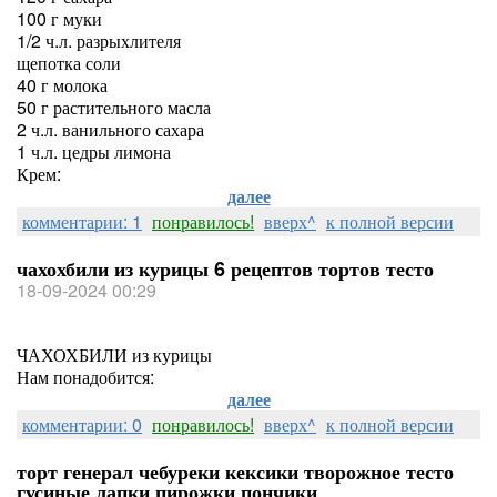
100 г муки
1/2 ч.л. разрыхлителя
щепотка соли
40 г молока
50 г растительного масла
2 ч.л. ванильного сахара
1 ч.л. цедры лимона
Крем:
далее
комментарии: 1
понравилось!
вверх^
к полной версии
чахохбили из курицы 6 рецептов тортов тесто
18-09-2024 00:29
ЧАХОХБИЛИ из курицы
Нам понадобится:
далее
комментарии: 0
понравилось!
вверх^
к полной версии
торт генерал чебуреки кексики творожное тесто
гусиные лапки пирожки пончики