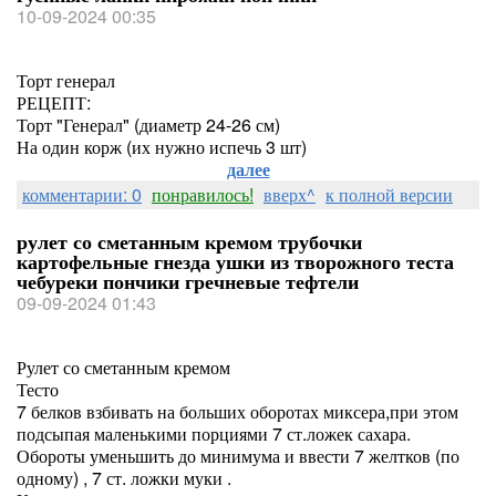
10-09-2024 00:35
Торт генерал
РЕЦЕПТ:
Торт "Генерал" (диаметр 24-26 см)
На один корж (их нужно испечь 3 шт)
далее
комментарии: 0
понравилось!
вверх^
к полной версии
рулет со сметанным кремом трубочки
картофельные гнезда ушки из творожного теста
чебуреки пончики гречневые тефтели
09-09-2024 01:43
Рулет со сметанным кремом
Тесто
7 белков взбивать на больших оборотах миксера,при этом
подсыпая маленькими порциями 7 ст.ложек сахара.
Обороты уменьшить до минимума и ввести 7 желтков (по
одному) , 7 ст. ложки муки .