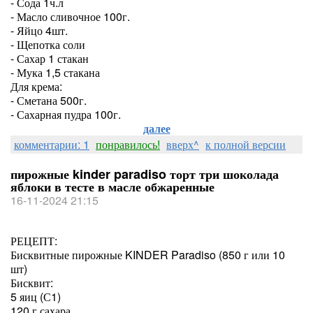
- Сода 1ч.л
- Масло сливочное 100г.
- Яйцо 4шт.
- Щепотка соли
- Сахар 1 стакан
- Мука 1,5 стакана
Для крема:
- Сметана 500г.
- Сахарная пудра 100г.
далее
комментарии: 1
понравилось!
вверх^
к полной версии
пирожные kinder paradiso торт три шоколада
яблоки в тесте в масле обжаренные
16-11-2024 21:15
РЕЦЕПТ:
Бисквитные пирожные KINDER Paradiso (850 г или 10
шт)
Бисквит:
5 яиц (С1)
120 г сахара