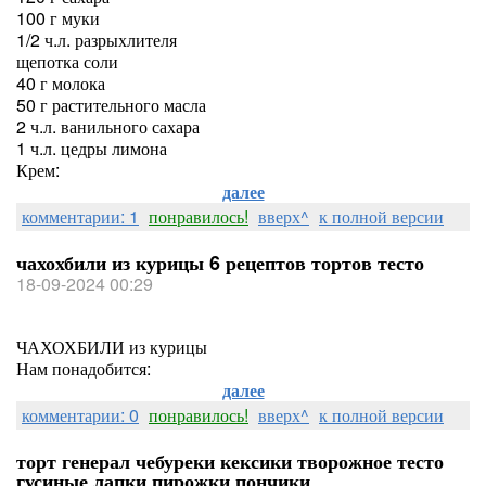
100 г муки
1/2 ч.л. разрыхлителя
щепотка соли
40 г молока
50 г растительного масла
2 ч.л. ванильного сахара
1 ч.л. цедры лимона
Крем:
далее
комментарии: 1
понравилось!
вверх^
к полной версии
чахохбили из курицы 6 рецептов тортов тесто
18-09-2024 00:29
ЧАХОХБИЛИ из курицы
Нам понадобится:
далее
комментарии: 0
понравилось!
вверх^
к полной версии
торт генерал чебуреки кексики творожное тесто
гусиные лапки пирожки пончики