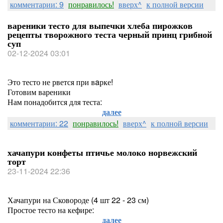
комментарии: 9
понравилось!
вверх^
к полной версии
вареники тесто для выпечки хлеба пирожков
рецепты творожного теста черный принц грибной
суп
02-12-2024 03:01
Это тесто не рвется при вaрке!
Готовим вареники
Нам понадобится для теста:
далее
комментарии: 22
понравилось!
вверх^
к полной версии
хачапури конфеты птичье молоко норвежский
торт
23-11-2024 22:36
Хачапури на Сковороде (4 шт 22 - 23 см)
Простое тесто на кефире:
далее