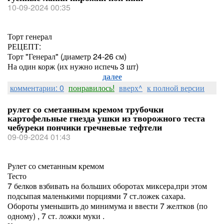
10-09-2024 00:35
Торт генерал
РЕЦЕПТ:
Торт "Генерал" (диаметр 24-26 см)
На один корж (их нужно испечь 3 шт)
далее
комментарии: 0
понравилось!
вверх^
к полной версии
рулет со сметанным кремом трубочки
картофельные гнезда ушки из творожного теста
чебуреки пончики гречневые тефтели
09-09-2024 01:43
Рулет со сметанным кремом
Тесто
7 белков взбивать на больших оборотах миксера,при этом
подсыпая маленькими порциями 7 ст.ложек сахара.
Обороты уменьшить до минимума и ввести 7 желтков (по
одному) , 7 ст. ложки муки .