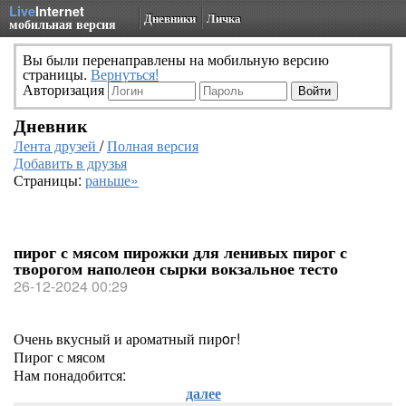
Live
Internet
Дневники
Личка
мобильная версия
Вы были перенаправлены на мобильную версию
страницы.
Вернуться!
Авторизация
Дневник
Лента друзей
/
Полная версия
Добавить в друзья
Страницы:
раньше»
пирог с мясом пирожки для ленивых пирог с
творогом наполеон сырки вокзальное тесто
26-12-2024 00:29
Очень вкусный и ароматный пирoг!
Пирог с мясом
Нам понадобится:
далее