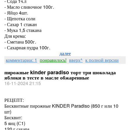
- Сода 1ч.л
- Масло сливочное 100г.
- Яйцо 4шт.
- Щепотка соли
- Сахар 1 стакан
- Мука 1,5 стакана
Для крема:
- Сметана 500г.
- Сахарная пудра 100г.
далее
комментарии: 1
понравилось!
вверх^
к полной версии
пирожные kinder paradiso торт три шоколада
яблоки в тесте в масле обжаренные
16-11-2024 21:15
РЕЦЕПТ:
Бисквитные пирожные KINDER Paradiso (850 г или 10
шт)
Бисквит:
5 яиц (С1)
120 г сахара