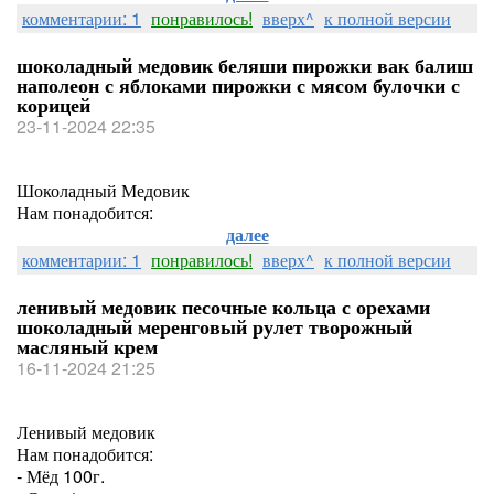
комментарии: 1
понравилось!
вверх^
к полной версии
шоколадный медовик беляши пирожки вак балиш
наполеон с яблоками пирожки с мясом булочки с
корицей
23-11-2024 22:35
Шоколадный Медовик
Нам понадобится:
далее
комментарии: 1
понравилось!
вверх^
к полной версии
ленивый медовик песочные кольца с орехами
шоколадный меренговый рулет творожный
масляный крем
16-11-2024 21:25
Ленивый медовик
Нам понадобится:
- Мёд 100г.