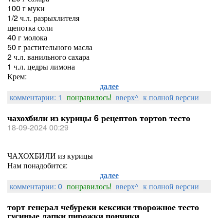
100 г муки
1/2 ч.л. разрыхлителя
щепотка соли
40 г молока
50 г растительного масла
2 ч.л. ванильного сахара
1 ч.л. цедры лимона
Крем:
далее
комментарии: 1
понравилось!
вверх^
к полной версии
чахохбили из курицы 6 рецептов тортов тесто
18-09-2024 00:29
ЧАХОХБИЛИ из курицы
Нам понадобится:
далее
комментарии: 0
понравилось!
вверх^
к полной версии
торт генерал чебуреки кексики творожное тесто
гусиные лапки пирожки пончики