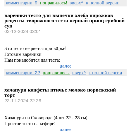
комментарии: 9
понравилось!
вверх^
к полной версии
вареники тесто для выпечки хлеба пирожков
рецепты творожного теста черный принц грибной
суп
02-12-2024 03:01
Это тесто не рвется при вaрке!
Готовим вареники
Нам понадобится для теста:
далее
комментарии: 22
понравилось!
вверх^
к полной версии
хачапури конфеты птичье молоко норвежский
торт
23-11-2024 22:36
Хачапури на Сковороде (4 шт 22 - 23 см)
Простое тесто на кефире:
далее