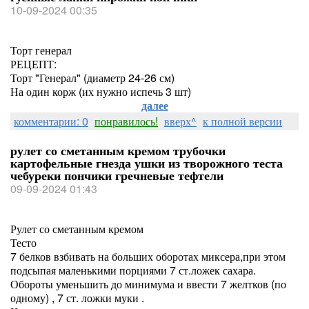
10-09-2024 00:35
Торт генерал
РЕЦЕПТ:
Торт "Генерал" (диаметр 24-26 см)
На один корж (их нужно испечь 3 шт)
далее
комментарии: 0
понравилось!
вверх^
к полной версии
рулет со сметанным кремом трубочки
картофельные гнезда ушки из творожного теста
чебуреки пончики гречневые тефтели
09-09-2024 01:43
Рулет со сметанным кремом
Тесто
7 белков взбивать на больших оборотах миксера,при этом
подсыпая маленькими порциями 7 ст.ложек сахара.
Обороты уменьшить до минимума и ввести 7 желтков (по
одному) , 7 ст. ложки муки .