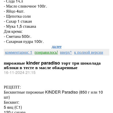
- Сода 1ч.л
- Масло сливочное 100г.
- Яйцо 4шт.
- Щепотка соли
- Сахар 1 стакан
- Мука 1,5 стакана
Для крема:
- Сметана 500г.
- Сахарная пудра 100г.
далее
комментарии: 1
понравилось!
вверх^
к полной версии
пирожные kinder paradiso торт три шоколада
яблоки в тесте в масле обжаренные
16-11-2024 21:15
РЕЦЕПТ:
Бисквитные пирожные KINDER Paradiso (850 г или 10
шт)
Бисквит:
5 яиц (С1)
120 г сахара