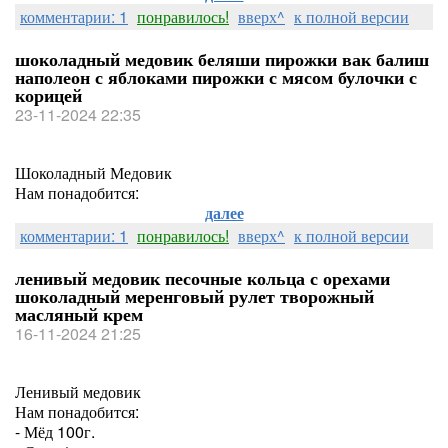
комментарии: 1
понравилось!
вверх^
к полной версии
шоколадный медовик беляши пирожки вак балиш
наполеон с яблоками пирожки с мясом булочки с
корицей
23-11-2024 22:35
Шоколадный Медовик
Нам понадобится:
далее
комментарии: 1
понравилось!
вверх^
к полной версии
ленивый медовик песочные кольца с орехами
шоколадный меренговый рулет творожный
масляный крем
16-11-2024 21:25
Ленивый медовик
Нам понадобится:
- Мёд 100г.