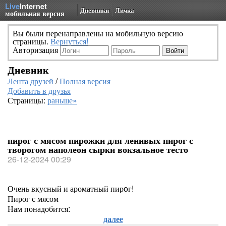
Live
Internet
Дневники
Личка
мобильная версия
Вы были перенаправлены на мобильную версию
страницы.
Вернуться!
Авторизация
Дневник
Лента друзей
/
Полная версия
Добавить в друзья
Страницы:
раньше»
пирог с мясом пирожки для ленивых пирог с
творогом наполеон сырки вокзальное тесто
26-12-2024 00:29
Очень вкусный и ароматный пирoг!
Пирог с мясом
Нам понадобится:
далее