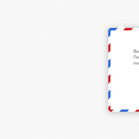
Ва
По
по