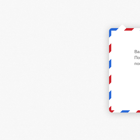
Ва
По
по