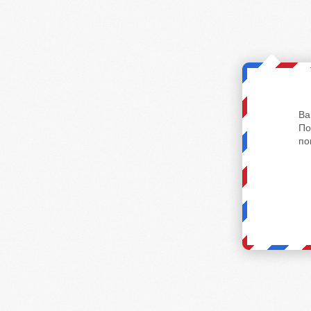
Ва
По
по