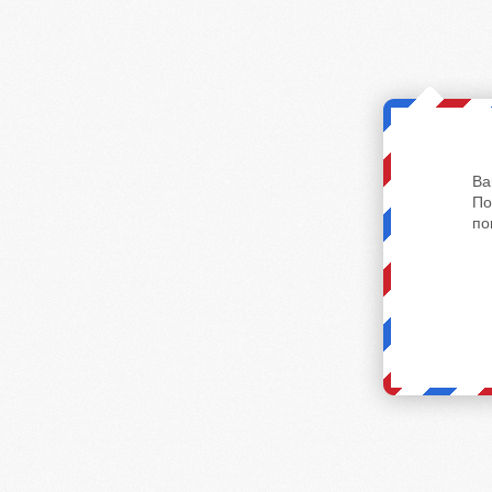
Ва
По
по