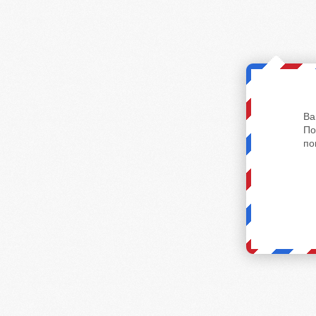
Ва
По
по