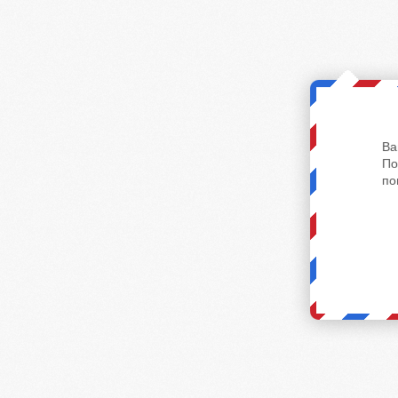
Ва
По
по