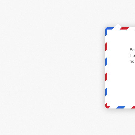
Ва
По
по