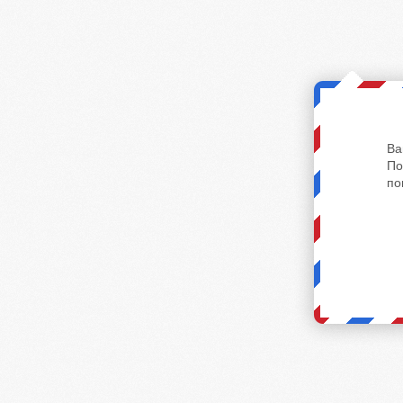
Ва
По
по