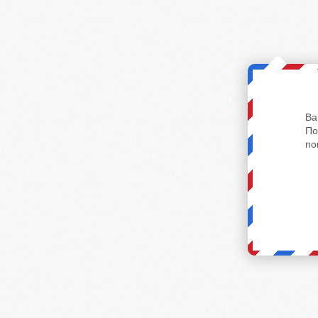
Ва
По
по