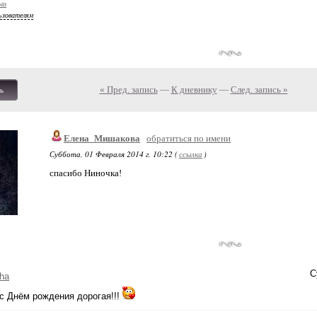
аз
ьзователям
« Пред. запись
—
К дневнику
—
След. запись »
ь
Елена_Мишакова
обратиться по имени
Суббота, 01 Февраля 2014 г. 10:22 (
ссылка
)
спасибо Ниночка!
С
ha
с Днём рождения дорогая!!!