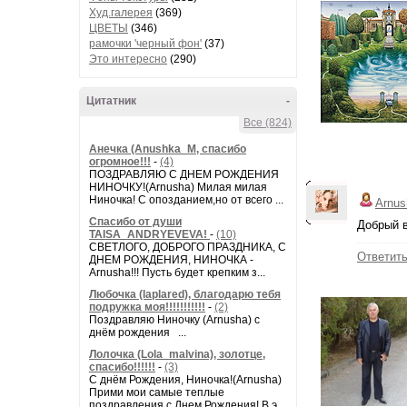
Худ.галерея
(369)
ЦВЕТЫ
(346)
рамочки 'черный фон'
(37)
Это интересно
(290)
Цитатник
-
Все (824)
Анечка (Anushka_M, спасибо
огромное!!!
-
(4)
ПОЗДРАВЛЯЮ С ДНЕМ РОЖДЕНИЯ
НИНОЧКУ!(Arnusha) Милая милая
Ниночка! С опозданием,но от всего ...
Arnus
Спасибо от души
Добрый в
TAISA_ANDRYEVEVA!
-
(10)
СВЕТЛОГО, ДОБРОГО ПРАЗДНИКА, С
Ответит
ДНЕМ РОЖДЕНИЯ, НИНОЧКА -
Arnusha!!! Пусть будет крепким з...
Любочка (laplared), благодарю тебя
подружка моя!!!!!!!!!!!
-
(2)
Поздравляю Ниночку (Arnusha) с
днём рождения ...
Лолочка (Lola_malvina), золотце,
спасибо!!!!!!
-
(3)
С днём Рождения, Ниночка!(Аrnusha)
Прими мои самые теплые
поздравления с Днем Рождения! В э...