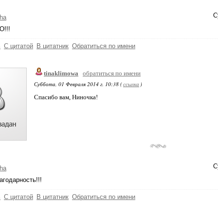
С
ha
!!!
ь
С цитатой
В цитатник
Обратиться по имени
tinaklimowa
обратиться по имени
Суббота, 01 Февраля 2014 г. 10:38 (
ссылка
)
Спасибо вам, Ниночка!
С
ha
агодарность!!!
ь
С цитатой
В цитатник
Обратиться по имени