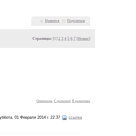
Нравится
Поделиться
Страницы:
[1]
2
3
4
5
6
7
[
Новые
]
Ответить
С цитатой
В цитатник
уббота, 01 Февраля 2014 г. 22:37
ссылка