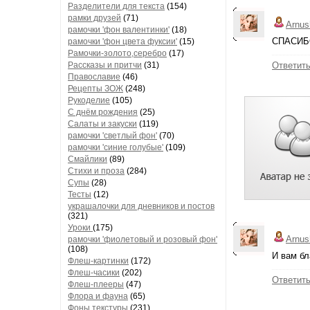
Разделители для текста
(154)
рамки друзей
(71)
Arnus
рамочки 'фон валентинки'
(18)
СПАСИБО
рамочки 'фон цвета фуксии'
(15)
Рамочки-золото,серебро
(17)
Рассказы и притчи
(31)
Ответит
Православие
(46)
Рецепты ЗОЖ
(248)
Рукоделие
(105)
С днём рождения
(25)
Салаты и закуски
(119)
рамочки 'светлый фон'
(70)
рамочки 'синие голубые'
(109)
Смайлики
(89)
Стихи и проза
(284)
Супы
(28)
Тесты
(12)
украшалочки для дневников и постов
(321)
Уроки
(175)
Arnus
рамочки 'фиолетовый и розовый фон'
(108)
И вам бл
Флеш-картинки
(172)
Флеш-часики
(202)
Ответит
Флеш-плееры
(47)
Флора и фауна
(65)
Фоны текстуры
(231)