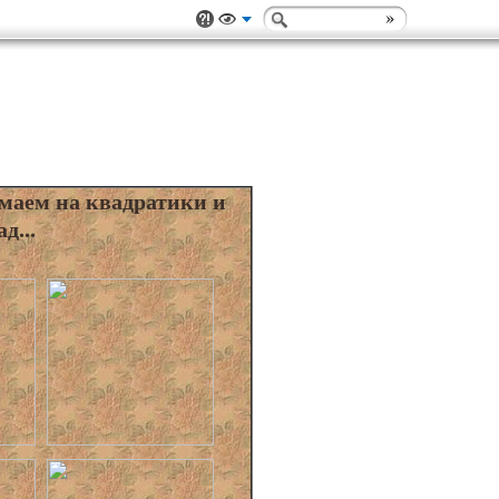
маем на квадратики и
д...