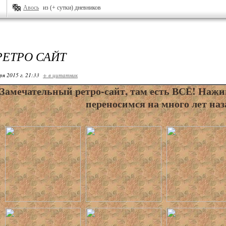
Авось
из (+ сутки) дневников
РЕТРО САЙТ
ря 2015 г. 21:33
+ в цитатник
Замечательный ретро-сайт, там есть ВСЁ! Нажи
переносимся на много лет наза