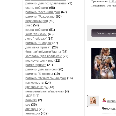
Процитировано
1157 р
рамочки для поздравлений
(73)
Понравилось:
366 пол
осень 'пейзажи'
(68)
рамочки 'весенний фон'
(67)
рамочки 'Рождество'
(65)
персонажи png
(60)
хлеб
(54)
весна 'пейзажи'
(51)
Комментироват
зима 'пейзажи'
(45)
лето 'пейзажи'
(34)
рамочки '8 Марта'
(27)
для меня 'приват'
(26)
беляши'чебуреки'блины
(25)
заготовки 'для коллажей'
(22)
позируют дети png
(22)
рамки 'приват'
(21)
рамочки для записей
(20)
рамочки 'блокноты'
(19)
рамочки 'музыкальный фон'
(16)
натюрморты
(14)
цветовые коды
(13)
пельмени'манты'вареники
(4)
MORE
(4)
пончики
(2)
Arnus
sos
(36)
Леночка,
аватары
(29)
анимация
(462)