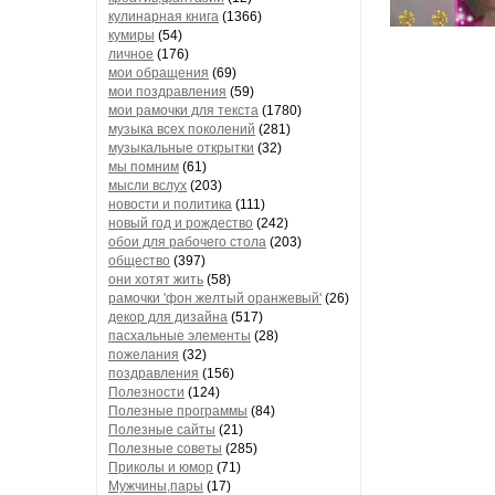
кулинарная книга
(1366)
кумиры
(54)
личное
(176)
мои обращения
(69)
мои поздравления
(59)
мои рамочки для текста
(1780)
музыка всех поколений
(281)
музыкальные открытки
(32)
мы помним
(61)
мысли вслух
(203)
новости и политика
(111)
новый год и рождество
(242)
обои для рабочего стола
(203)
общество
(397)
они хотят жить
(58)
рамочки 'фон желтый оранжевый'
(26)
декор для дизайна
(517)
пасхальные элементы
(28)
пожелания
(32)
поздравления
(156)
Полезности
(124)
Полезные программы
(84)
Полезные сайты
(21)
Полезные советы
(285)
Приколы и юмор
(71)
Мужчины,пары
(17)