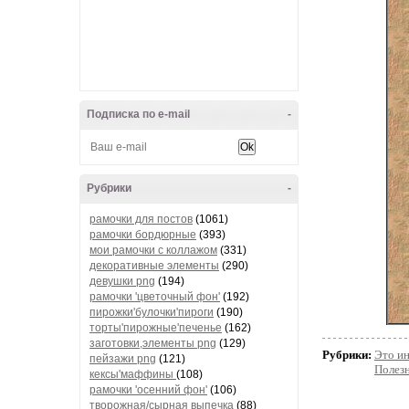
Подписка по e-mail
-
Рубрики
-
рамочки для постов
(1061)
рамочки бордюрные
(393)
мои рамочки с коллажом
(331)
декоративные элементы
(290)
девушки png
(194)
рамочки 'цветочный фон'
(192)
пирожки'булочки'пироги
(190)
торты'пирожные'печенье
(162)
заготовки,элементы png
(129)
Рубрики:
Это и
пейзажи png
(121)
Полез
кексы'маффины
(108)
рамочки 'осенний фон'
(106)
творожная/сырная выпечка
(88)