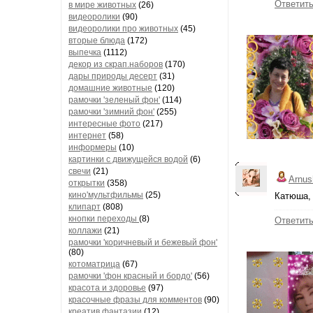
Ответит
в мире животных
(26)
видеоролики
(90)
видеоролики про животных
(45)
вторые блюда
(172)
выпечка
(1112)
декор из скрап.наборов
(170)
дары природы десерт
(31)
домашние животные
(120)
рамочки 'зеленый фон'
(114)
рамочки 'зимний фон'
(255)
интересные фото
(217)
интернет
(58)
информеры
(10)
картинки с движущейся водой
(6)
свечи
(21)
Arnus
открытки
(358)
кино'мультфильмы
(25)
Катюша, 
клипарт
(808)
кнопки переходы
(8)
Ответит
коллажи
(21)
рамочки 'коричневый и бежевый фон'
(80)
котоматрица
(67)
рамочки 'фон красный и бордо'
(56)
красота и здоровье
(97)
красочные фразы для комментов
(90)
креатив,фантазии
(12)