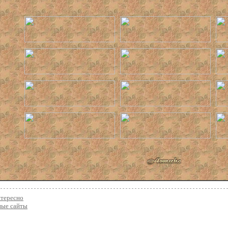
нтересно
ные сайты