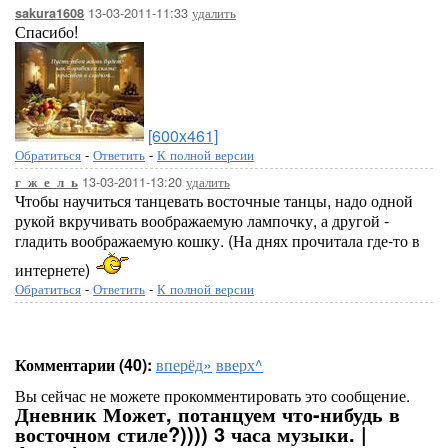
13-03-2011-11:33
удалить
sakura1608
Спасибо!
[600x461]
Обратиться
-
Ответить
-
К полной версии
13-03-2011-13:20
удалить
г_ж_е_л_ь
Чтобы научиться танцевать восточные танцы, надо одной
рукой вкручивать воображаемую лампочку, а другой -
гладить воображаемую кошку. (На днях прочитала где-то в
интернете)
Обратиться
-
Ответить
-
К полной версии
Комментарии (40):
вперёд»
вверх^
Вы сейчас не можете прокомментировать это сообщение.
Дневник Может, потанцуем что-нибудь в
восточном стиле?)))) 3 часа музыки. |