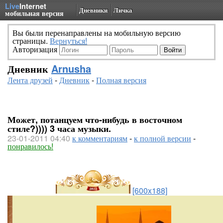
Live
Internet
Дневники
Личка
мобильная версия
Вы были перенаправлены на мобильную версию
страницы.
Вернуться!
Авторизация
Дневник
Arnusha
Лента друзей
-
Дневник
-
Полная версия
Может, потанцуем что-нибудь в восточном
стиле?)))) 3 часа музыки.
23-01-2011 04:40
к комментариям
-
к полной версии
-
понравилось!
[600x188]