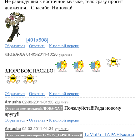
Не равнодушна к восточной музыке, тело сразу просит
движения... Спасибо, Ниночка!
[401x608]
Обратиться
-
Ответить
-
К полной версии
01-03-2011-10:26
удалить
ЛЮБА-ХА
ЗДОРОВО!СПАСИБО!
Обратиться
-
Ответить
-
К полной версии
02-03-2011-01:33
удалить
Arnusha
Пожалуйста!!!Рада новому
Ответ на комментарий ЛЮБА-ХА
#
другу!!!
Обратиться
-
Ответить
-
К полной версии
02-03-2011-01:34
удалить
Arnusha
ТаМаРа_ТАРАНЬжина
,
Ответ на комментарий ТаМаРа_ТАРАНЬжина
#